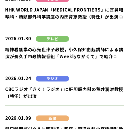
NHK WORLD JAPAN「MEDICAL FRONTIERS」に耳鼻咽
喉科・頭頸部外科学講座の内田育恵教授（特任）が出演
2026.01.30
テレビ
精神看護学の心光世津子教授，小久保知由起講師による講
演が長久手市政情報番組「Weeklyながくて」で紹介
2026.01.24
ラジオ
CBCラジオ「きく！ラジオ」に肝胆膵内科の荒井潤准教授
（特任）が出演
2026.01.09
新聞
朝日新聞デジタルに眼形成・眼窩・涙道外科の高橋靖弘教