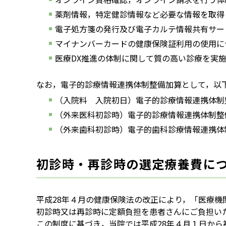
薬剤情報，特定健診情報など必要な情報を取得
電子処方箋の発行及び電子カルテ情報共有サー
マイナンバーカードの健康保険証利用の使用に
医療DX推進の体制に関して質の高い診療を実
なお，電子的診療情報連携体制整備加算として，以
（入院料 入院初日）電子的診療情報連携体制整
（外来医科初診時）電子的診療情報連携体制整
（外来歯科初診時）電子的歯科診療情報連携体
初診時・再診時の選定療養費に
平成28年４月の健康保険法の改正により，「医療
初診時又は再診時に定額負担を患者さんにご負担い
この制度に基づき，当院では平成28年４月１日か