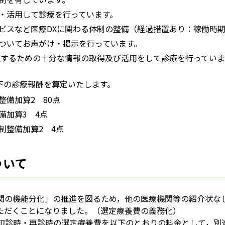
・活用して診療を行っています。
ビスなど医療DXに関わる体制の整備（経過措置あり：稼働時
ついてお声がけ・掲示を行っています。
施するための十分な情報の取得及び活用をして診療を行っていま
下の診療報酬を算定いたします。
備加算2 80点
備加算3 4点
制整備加算2 4点
ついて
機関の機能分化」の推進を図るため，他の医療機関等の紹介状な
ただくことになりました。（選定療養費の義務化）
ら初診時・再診時の選定療養費を以下のとおりの料金として，別