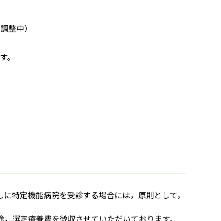
期調整中）
す。
しに特定機能病院を受診する場合には，原則として，
途，選定療養費を徴収させていただいております。