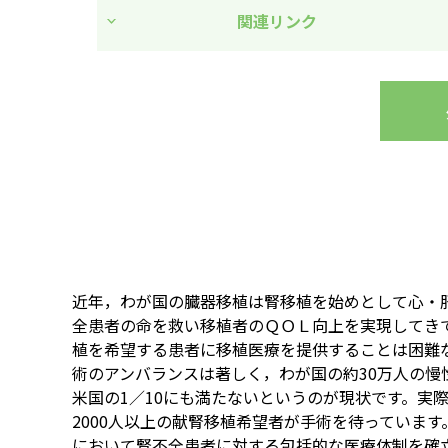
関連リンク
近年，わが国の臓器移植は腎移植を始めとして心・
全患者の命を救い移植者のＱＯＬ向上を実現してき
植を希望する患者に移植医療を提供することは困難
術のアンバランスは著しく，わが国の約30万人の慢
米国の1／10にも満たないというのが現状です。実
2000人以上の献腎移植希望者が手術を待っていま
において腎不全患者に対する包括的な医療体制を確