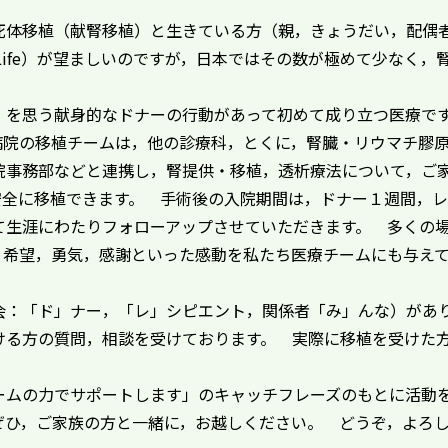
死体移植（献腎移植）と生きている方（親，きょうだい，配偶
f Life）が望ましいのですが，日本ではその数が極めて少なく
）を思う献身的なドナーの行動があって初めて成り立つ医療で
病院の移植チームは，他の診療科，とくに，腎臓・リウマチ膠
院事務部などと連携し，腎提供・移植，透析療法について，ご
安全に移植できます。 手術後の入院期間は，ドナー１週間，レ
て生涯にわたりフォローアップさせていただきます。 多くの
，希望，勇気，感謝といった感動を私たち医療チームにも与え
会：「ド」ナー，「レ」シピエント，関係者「み」んな）があ
ける方の質問，相談を受けております。 実際に移植を受けた
ームの力でサポートします」のキャッチフレーズのもとに活動
ぜひ，ご家族の方と一緒に，お越しください。 どうぞ，よろ