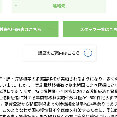
連絡先
外来担当医表はこちら
スタッフ一覧はこ
講座のご案内はこちら
肝・肺・膵移植等の多臓器移植が実施されるようになり，多く
ています。しかし，実施臓器移植数は欧米諸国に比べ極端に少
な現状であります。特に慢性腎不全医療における透析療法と腎
性透析患者に対する年間腎移植実施件数は僅か1,600件足らず
際，献腎登録から移植手術までの待機期間は平均14年余りであり
す。このようなわが国の慢性腎不全医療を打破するために，愛知
立する事・腎移植を可能な限り多くの方に安全に確実に行う事