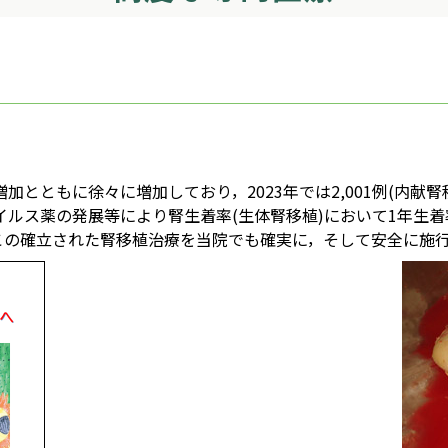
ともに徐々に増加しており，2023年では2,001例(内献腎移
薬の発展等により腎生着率(生体腎移植)において1年生着率97.5
。この確立された腎移植治療を当院でも確実に，そして安全に施