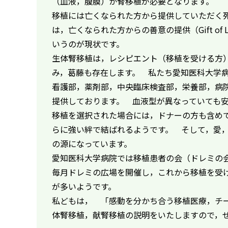
（血液，腹膜）か腎移植が必要となります。
移植には亡くなられた方から提供していただく
は，亡くなられた方からの善意の提供（Gift o
いうのが現状です。
生体腎移植は，レシピエント（移植を受ける方
み，葛藤も存在します。 私たち愛知医科大学
看護部，薬剤部，中央臨床検査部，栄養部，病
提供しております。 血液型が異なっていても
移植を選択された場合には，ドナーの方も含め
らに強い絆で結ばれるようです。 そして，愛
の源になっています。
愛知医科大学病院では移植患者の会（ドレミの
毎月ドレミの広場を開催し，これから移植を受
が多いようです。
私どもは， 「感動を分かち合う移植医療，チ
体腎移植，献腎移植の説明をいたしますので，