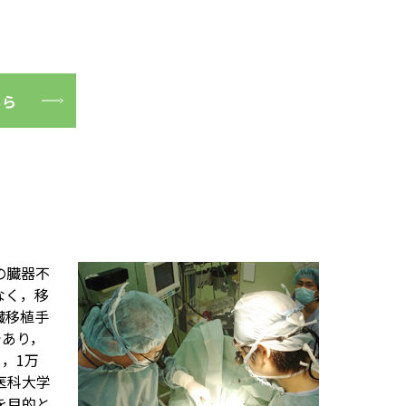
ちら
の臓器不
なく，移
臓移植手
であり，
，1万
医科大学
を目的と