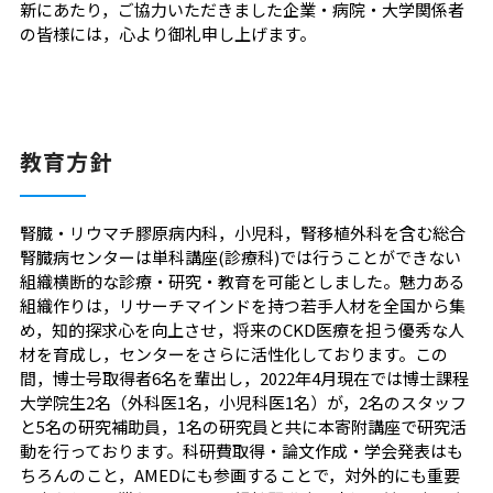
新にあたり，ご協力いただきました企業・病院・大学関係者
の皆様には，心より御礼申し上げます。
教育方針
腎臓・リウマチ膠原病内科，小児科，腎移植外科を含む総合
腎臓病センターは単科講座(診療科)では行うことができない
組織横断的な診療・研究・教育を可能としました。魅力ある
組織作りは，リサーチマインドを持つ若手人材を全国から集
め，知的探求心を向上させ，将来のCKD医療を担う優秀な人
材を育成し，センターをさらに活性化しております。この
間，博士号取得者6名を輩出し，2022年4月現在では博士課程
大学院生2名（外科医1名，小児科医1名）が，2名のスタッフ
と5名の研究補助員，1名の研究員と共に本寄附講座で研究活
動を行っております。科研費取得・論文作成・学会発表はも
ちろんのこと，AMEDにも参画することで，対外的にも重要