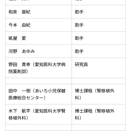
和泉 亜紀
助手
今本 由紀
助手
紙屋 愛
助手
河野 あゆみ
助手
野田 貴幸（愛知医科大学病
研究員
院薬剤部）
田中 一樹（あいち小児保健
博士課程（腎移植外
医療総合センター）
科）
木下 航平（愛知医科大学腎
博士課程（腎移植外
移植外科）
科）