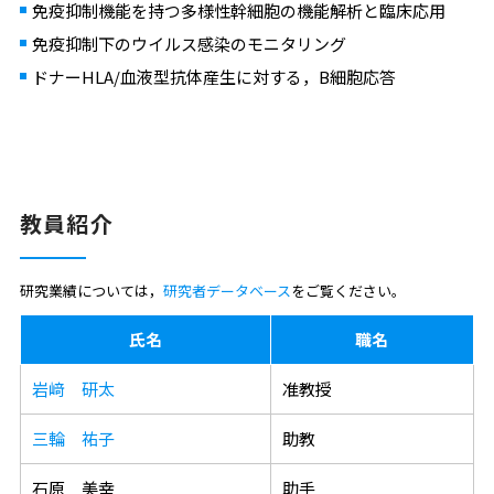
免疫抑制機能を持つ多様性幹細胞の機能解析と臨床応用
免疫抑制下のウイルス感染のモニタリング
ドナーHLA/血液型抗体産生に対する，B細胞応答
教員紹介
研究業績については，
研究者データベース
をご覧ください。
氏名
職名
岩﨑 研太
准教授
三輪 祐子
助教
石原 美幸
助手