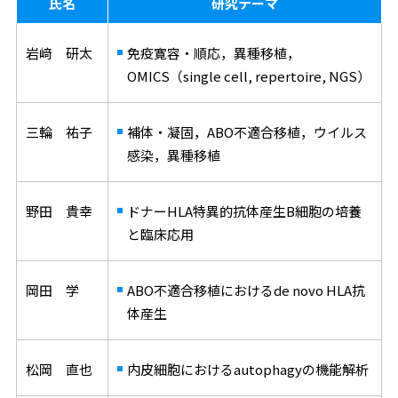
氏名
研究テーマ
岩﨑 研太
免疫寛容・順応，異種移植，
OMICS（single cell, repertoire, NGS）
三輪 祐子
補体・凝固，ABO不適合移植，ウイルス
感染，異種移植
野田 貴幸
ドナーHLA特異的抗体産生B細胞の培養
と臨床応用
岡田 学
ABO不適合移植におけるde novo HLA抗
体産生
松岡 直也
内皮細胞におけるautophagyの機能解析