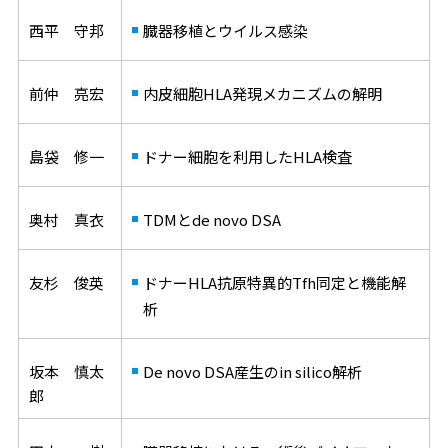
西平 守邦
臓器移植とウイルス感染
前仲 亮宏
内皮細胞HLA発現メカニズムの解明
島袋 修一
ドナー細胞を利用したHLA検査
奥村 真衣
TDMとde novo DSA
友杉 俊英
ドナーHLA抗原特異的Tfh同定と機能解
析
坂本 慎太
De novo DSA産生のin silico解析
郎