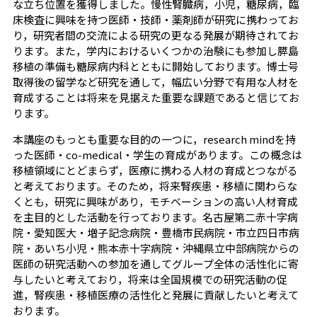
な立ち位置を獲得しました。慢性腎臓病，小児，糖尿病，臨
床検査に興味を持つ医師・技師・薬剤師が研究に携わってお
り，研究者間の交流による研究の更なる発展が期待されてお
ります。また，学内におけるいくつかの治験にも参加し膵島
移植の準備も糖尿病内科とともに開始しております。博士号
取得後の留学など研究を通して，幅広い分野で有用な人材を
育成することは将来を見据えた重要な課題であると信じてお
ります。
本講座のもっとも重要な目的の一つに，research mindを持
った医師・co-medical・学生の育成があります。この概念は
移植領域にとどまらず，医療に携わる人材の育成とつながる
と考えております。そのため，将来腎疾患・移植に関わらな
くとも，研究に興味があり，モチベーションの高い人材育成
を主目的とした活動を行っております。名古屋第二赤十字病
院・愛知医大・増子記念病院・豊橋市民病院・市立四日市病
院・あいち小児・熊本赤十字病院・沖縄県立中部病院からの
医師の研究活動への参加を通してグループ全体の活性化に寄
与したいと考えており，将来は全国規模での研究活動の促
進，腎疾患・移植医療の活性化と発展に貢献したいと考えて
おります。