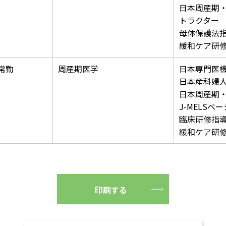
日本周産期
トラクター
母体保護法
緩和ケア研
常勤
周産期医学
日本専門医
日本産科婦
日本周産期
J-MELS
臨床研修指
緩和ケア研
印刷する