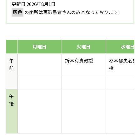
更新日:2026年8月1日
灰色
の箇所は再診患者さんのみとなっております。
月曜日
火曜日
水曜日
午
折本有貴教授
杉本郁夫名誉
前
授
午
後