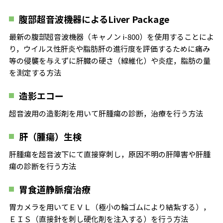
腹部超音波機器によるLiver Package
最新の腹部超音波機器（キャノン i-800）を使用することによ
り，ウイルス性肝炎や脂肪肝の進行度を評価するために痛み
等の侵襲を与えずに肝臓の硬さ（線維化）や炎症，脂肪の量
を測定する方法
造影エコー
超音波用の造影剤を用いて肝腫瘍の診断，治療を行う方法
肝（腫瘍）生検
肝腫瘍を超音波下にて直接穿刺し，原因不明の肝障害や肝腫
瘍の診断を行う方法
胃食道静脈瘤治療
胃カメラを用いてＥＶＬ（極小の輪ゴムにより結紮する），
ＥＩＳ（直接針を刺し硬化剤を注入する）を行う方法