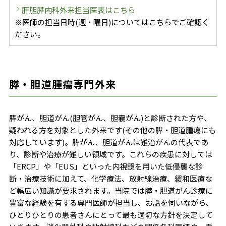
肝胆膵内科外来担当医表はこちら
※医師の担当日時(週・曜日)についてはこちらでご確認く
ださい。
膵・胆道腫瘍専門外来
膵がん、胆道がん(胆管がん、胆嚢がん)と診断された方や、
疑われる方を対象とした外来です(その他の膵・胆道腫瘍にも
対応しています)。膵がん、胆道がんは難治がんの代表であ
り、診断や治療が難しい領域です。これらの疾患に対しては
「ERCP」や「EUS」といった内視鏡を用いた低侵襲な診
断・治療技術に加えて、化学療法、放射線治療、緩和医療な
ど幅広い知識が要求されます。当院では膵・胆道がん診療に
豊富な経験を有する専門医師が担当し、お話を伺いながら、
ひとりひとりの患者さんにとって最も適切な方針を決定して