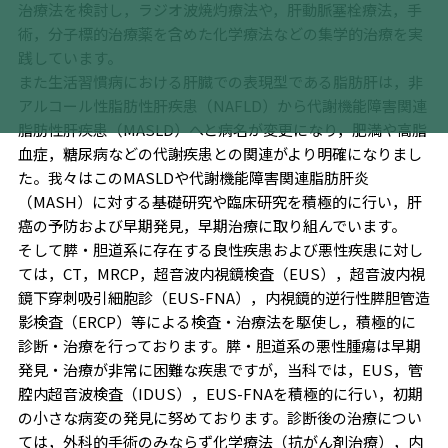
治療法を検討し，ラジオ波焼灼療法や，肝動脈塞栓療法，手
術，分子標的治療薬を含めた化学療法などの集学的治療を実
践しています。
また生活習慣病における肝臓での表現型である脂肪肝は，非
アルコール性脂肪性肝疾患（NAFLD）から代謝機能障害関連
脂肪性肝疾患（MASLD）へと病名が変更になり，肥満や高脂
血症，糖尿病などの代謝疾患との関連がより明確になりまし
た。我々はこのMASLDや代謝機能障害関連脂肪肝炎
（MASH）に対する基礎研究や臨床研究を積極的に行い，肝
癌の予防および早期発見，早期治療に取り組んでいます。
そして膵・胆道系に存在する良性疾患および悪性疾患に対し
ては，CT，MRCP，超音波内視鏡検査（EUS），超音波内視
鏡下穿刺吸引細胞診（EUS-FNA），内視鏡的逆行性膵胆管造
影検査（ERCP）等による検査・治療法を駆使し，積極的に
診断・治療を行っております。膵・胆道系の悪性腫瘍は早期
発見・治療が非常に困難な疾患ですが，当科では，EUS，管
腔内超音波検査（IDUS），EUS-FNAを積極的に行い，初期
の小さな病変の発見に努めております。診断後の治療につい
ては，外科的手術のみならず化学療法（抗がん剤治療），内