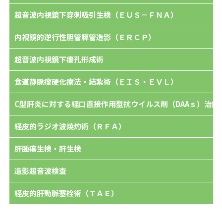
超音波内視鏡下穿刺吸引生検（ＥＵＳ－ＦＮＡ）
内視鏡的逆行性胆管膵管造影（ＥＲＣＰ）
超音波内視鏡下瘻孔形成術
食道静脈瘤硬化療法・結紮術（ＥＩＳ・ＥＶＬ）
C型肝炎に対する経口直接作用型抗ウイルス剤（DAAｓ）治療
経皮的ラジオ波焼灼術（ＲＦＡ）
肝腫瘍生検・肝生検
造影超音波検査
経皮的肝動脈塞栓術（ＴＡＥ）