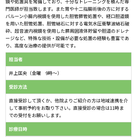
鏡や処置具を常備しており、十分なトレーニングを積んだ専
門医師が担当致します。また胃や十二指腸術後の方に対する
バルーン小腸内視鏡を使用した胆管膵管処置や、経口胆道鏡
を用いた胆管処置、胆管結石に対する電気水圧衝撃波結石破
砕、超音波内視鏡を使用した膵周囲液体貯留や胆道のドレナ
ージなど、特殊な技術・設備が必要な処置の経験も豊富であ
り、高度な治療の提供が可能です。
担当者
井上匡央（金曜 9時～）
受診方法
直接受診して頂くか、他院よりご紹介の方は地域連携を介
して事前予約をお取り下さい。直接受診の場合は11時ま
での受付をお願いします。
診療日時