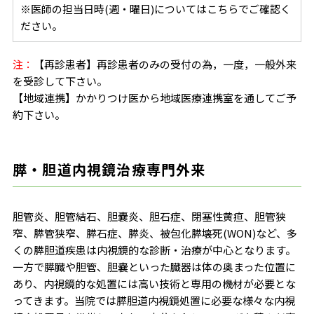
※医師の担当日時(週・曜日)についてはこちらでご確認く
ださい。
注：
【再診患者】再診患者のみの受付の為，一度，一般外来
を受診して下さい。
【地域連携】かかりつけ医から地域医療連携室を通してご予
約下さい。
膵・胆道内視鏡治療専門外来
胆管炎、胆管結石、胆嚢炎、胆石症、閉塞性黄疸、胆管狭
窄、膵管狭窄、膵石症、膵炎、被包化膵壊死(WON)など、多
くの膵胆道疾患は内視鏡的な診断・治療が中心となります。
一方で膵臓や胆管、胆嚢といった臓器は体の奥まった位置に
あり、内視鏡的な処置には高い技術と専用の機材が必要とな
ってきます。当院では膵胆道内視鏡処置に必要な様々な内視