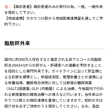
注：
【再診患者】再診患者のみの受付の為，一度，一般外来
を受診して下さい。
【地域連携】かかりつけ医から地域医療連携室を通してご予
約下さい。
脂肪肝外来
国内に約200万人存在すると推定される非アルコール性脂肪
肝炎(NASH)からの肝がん・肝硬変への進展を予防すること
を目的とした専門外来です。ガイドラインに沿って肝生検に
よる診断を標準とし，体組成測定，管理栄養士との連携によ
る栄養指導，糖尿病合併例に対しては新規の糖尿病薬
（SGLT2阻害薬, GLP-1作動薬）による治療，今後国内で行わ
れる新規薬剤の開発治験への導入など行います。当外来はか
かりつけ医との病診連携を重視していますので，初診の方は
紹介状を必ずご持参のうえ受診してください。なお，高血