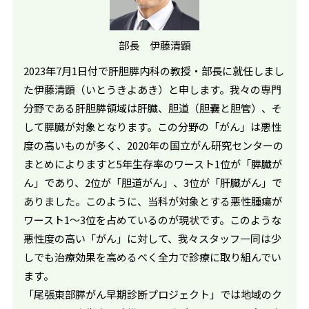
部長 伊藤清顕
2023年7月1日付で肝胆膵内科の教授・部長に就任しまし
た伊藤清顕（いとうきよあき）と申します。我々の専門
分野である肝胆膵領域は肝臓、胆道（胆嚢と胆管）、そ
して膵臓が対象となります。この分野の「がん」は悪性
度の高いものが多く、2020年の国立がん研究センターの
まとめによりますと5年生存率のワースト1位が「膵臓が
ん」であり、2位が「胆道がん」、3位が「肝臓がん」で
ありました。このように、当科が対象とする悪性腫瘍が
ワースト1～3位を占めているのが現状です。このような
悪性度の高い「がん」に対して、我々スタッフ一同は少
しでも治療効果を高めるべく全力で診療に取り組んでい
ます。
「尾張東部膵がん早期診断プロジェクト」では地域のク