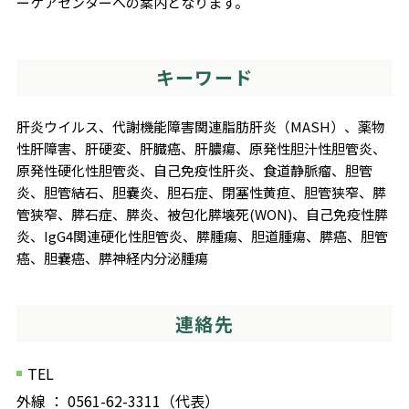
ーケアセンターへの案内となります。
キーワード
肝炎ウイルス、代謝機能障害関連脂肪肝炎（MASH）、薬物
性肝障害、肝硬変、肝臓癌、肝膿瘍、原発性胆汁性胆管炎、
原発性硬化性胆管炎、自己免疫性肝炎、食道静脈瘤、胆管
炎、胆管結石、胆嚢炎、胆石症、閉塞性黄疸、胆管狭窄、膵
管狭窄、膵石症、膵炎、被包化膵壊死(WON)、自己免疫性膵
炎、IgG4関連硬化性胆管炎、膵腫瘍、胆道腫瘍、膵癌、胆管
癌、胆嚢癌、膵神経内分泌腫瘍
連絡先
TEL
外線 ： 0561-62-3311（代表）