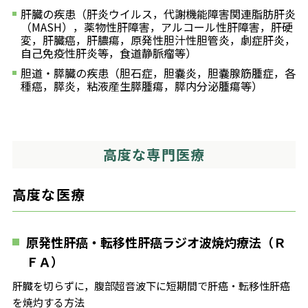
肝臓の疾患（肝炎ウイルス，代謝機能障害関連脂肪肝炎
（MASH），薬物性肝障害，アルコール性肝障害，肝硬
変，肝臓癌，肝膿瘍，原発性胆汁性胆管炎，劇症肝炎，
自己免疫性肝炎等，食道静脈瘤等）
胆道・膵臓の疾患（胆石症，胆嚢炎，胆嚢腺筋腫症，各
種癌，膵炎，粘液産生膵腫瘍，膵内分泌腫瘍等）
高度な専門医療
高度な医療
原発性肝癌・転移性肝癌ラジオ波焼灼療法（Ｒ
ＦＡ）
肝臓を切らずに，腹部超音波下に短期間で肝癌・転移性肝癌
を焼灼する方法