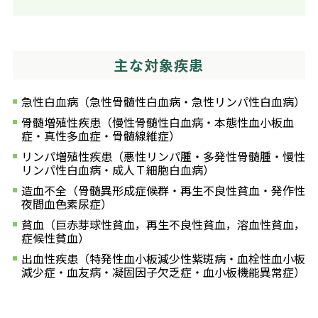
主な対象疾患
急性白血病（急性骨髄性白血病・急性リンパ性白血病）
骨髄増殖性疾患（慢性骨髄性白血病・本態性血小板血
症・真性多血症・骨髄線維症）
リンパ増殖性疾患（悪性リンパ腫・多発性骨髄腫・慢性
リンパ性白血病・成人Ｔ細胞白血病）
造血不全（骨髄異形成症候群・再生不良性貧血・発作性
夜間血色素尿症）
貧血（巨赤芽球性貧血，再生不良性貧血，溶血性貧血，
症候性貧血）
出血性疾患（特発性血小板減少性紫斑病・血栓性血小板
減少症・血友病・凝固因子欠乏症・血小板機能異常症）