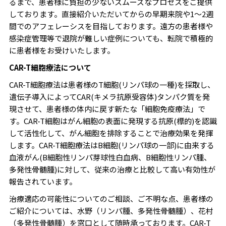
るまで、患者様に負担の少ないスムーズなプロセスをご提供
しております。直接紹介いただいてからの早期来院や1～2週
間でのアフェレーシスを目指しております。遠方の患者様や
感染症管理等で退院が難しい症例についても、転院で積極的
に患者様をお受けいたします。
CAR-T細胞療法について
CAR-T細胞療法は患者様のT細胞(リンパ球の一種)を採取し、
遺伝子導入によってCAR(キメラ抗原受容体)タンパク質を発
現させて、患者様の体内に戻す新たな「細胞免疫療法」で
す。CAR-T細胞はがん細胞の表面に発現する抗原(標的)を認識
して活性化して、がん細胞を排除することで治療効果を発揮
します。CAR-T細胞療法はB細胞(リンパ球の一部)に由来する
血液がん(B細胞性リンパ芽球性白血病、B細胞性リンパ腫、
多発性骨髄腫)に対して、従来の治療と比較して高い有効性が
報告されています。
治療適応の可能性についてのご相談、ご不明な点、患者様の
ご紹介については、水野（リンパ腫、多発性骨髄腫）、花村
（多発性骨髄腫）を窓口として随時承っております。CAR-T