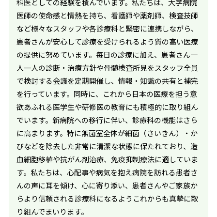
科医としての経験を積んでいます。私たちは、大学病院
医師の使命感と情熱を持ち、看護師や薬剤師、検査技師
など様々なスタッフや各診療科と緊密に連携しながら、
患者さんが安心して診療を受けられるよう質の高い医療
の提供に努めています。毎日の診療に加え、患者さん一
人一人の診断・治療方針や骨髄検査所見をスタッフ全員
で検討する会議を定期開催し、情報・知識の共有と補完
を行っています。同時に、これから日本の医療を担う意
欲あふれる医学生や研修医の教育にも積極的に取り組ん
でいます。新病院への移行に伴い、診療科の機能はさら
に高まります。特に無菌室全体が細菌（さいきん）・か
びなどを除去した非常に清潔な状態に保たれており、造
血細胞移植や抗がん剤治療、免疫抑制療法に適していま
す。私たちは、心配事や病気を抱え病院を訪れる患者さ
んの声に耳を傾け、心に寄り添い、患者さんやご家族か
らより信頼される診療科になるようこれからも真摯に取
り組んでまいります。