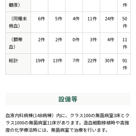
髄液）
件
（同種末
6件
5件
4件
11件
24件
50
梢血）
件
（臍帯
2件
2件
0件
3件
4件
11
血）
件
総計
19件
13件
7件
22件
30件
91
件
設備等
血液内科病棟(14B病棟）内に、クラス100の無菌病室3床とク
ラス1000の無菌病室11床があります。造血細胞移植時や高強
度の化学療法時には、無菌病室で治療を行います。