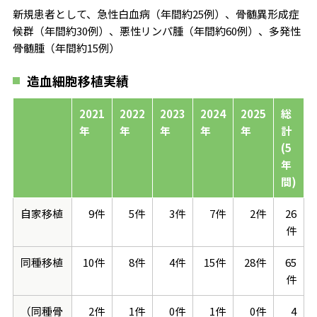
新規患者として、急性白血病（年間約25例）、骨髄異形成症
候群（年間約30例）、悪性リンパ腫（年間約60例）、多発性
骨髄腫（年間約15例）
造血細胞移植実績
2021
2022
2023
2024
2025
総
年
年
年
年
年
計
(5
年
間)
自家移植
9件
5件
3件
7件
2件
26
件
同種移植
10件
8件
4件
15件
28件
65
件
（同種骨
2件
1件
0件
1件
0件
4