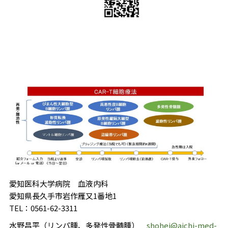
愛知医科大学病院 血液内科
愛知県長久手市岩作雁又1番地1
TEL：0561-62-3311
水野昌平（リンパ腫、多発性骨髄腫）
shohei@aichi-med-