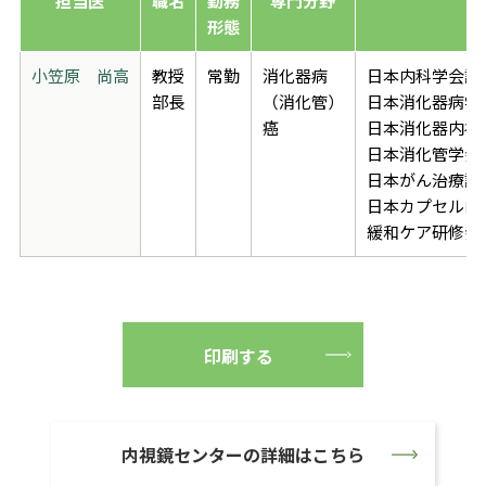
担当医
職名
勤務
専門分野
形態
小笠原 尚高
教授
常勤
消化器病
日本内科学会認
部長
（消化管）
日本消化器病学
癌
日本消化器内視
日本消化管学会
日本がん治療認
日本カプセル内
緩和ケア研修会
印刷する
内視鏡センターの詳細はこちら