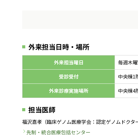
外来担当日時・場所
外来担当曜日
毎週木曜日
受診受付
中央棟1階
外来診療実施場所
中央棟4
担当医師
福沢嘉孝（臨床ゲノム医療学会：認定ゲノムドクタ
先制・統合医療包括センター