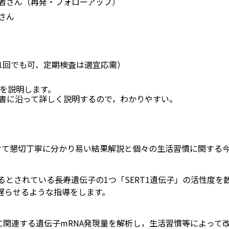
者さん（再発・フォローアップ）
さん
年1回でも可、定期検査は適宜応需）
果を説明します。
書に沿って詳しく説明するので，わかりやすい。
設けて懇切丁寧に分かり易い結果解説と個々の生活習慣に関する
とされている長寿遺伝子の1つ「SERT1遺伝子」の活性度を
遅らせるような指導をします。
に関連する遺伝子mRNA発現量を解析し，生活習慣等によって