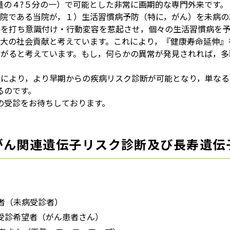
血量の４?５分の一）で可能とした非常に画期的な専門外来です。
病院である当院が，１）生活習慣病予防（特に，がん）を未病の
手を打ち意識付け・行動変容を惹起させ，個々の生活習慣病を
大の社会貢献と考えています。これにより，『健康寿命延伸』
繋がると考えています。もし，何らかの異常が発見されれば，
より，より早期からの疾病リスク診断が可能となり，単なる予防医療
るのです。
の受診をお待ちしております。
がん関連遺伝子リスク診断及び長寿遺伝
者（未病受診者）
来受診希望者（がん患者さん）