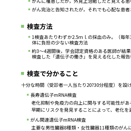
がんに罹患したが，外見上治癒したと見える患
がん完治と告知されたが，それでも心配な患者
検査方法
1検査あたりわずか2.5ｍｌの採血のみ。（毎
体に負担の少ない検査方法
約3～4週間後，学会認定資格のある医師が結
検査した「遺伝子の働き」を見える化した報告
検査で分かること
十分な時間（受診者一人当たり20?30分程度）を
長寿遺伝子mRNA検査
老化抑制や免疫力の向上に関与する可能性がある
早期にリスクを発見することによって、老化を
がん関連遺伝子mRNA検査
主要な男性臓器8種類・女性臓器11種類のがん