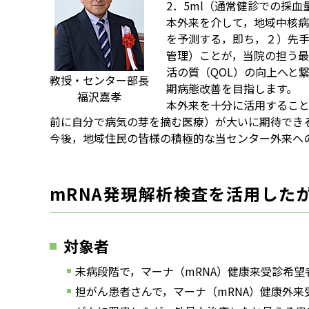
2．5ml（通常健診での採
本外来を介して，地域中核
を予測する，即ち，２）先
管理）ことが，当院の担う最
活の質（QOL）の向上へと
教授・センター部長
期病態改善を目指します。
福沢嘉孝
本外来を十分に活用することに
前に自分で病気の芽を摘む医療）が大いに期待でき
今後，地域住民の皆様の積極的な当センター外来へ
mRNA発現解析検査を活用した
対象者
未病段階で，マーナ（mRNA）健康来受診希望
担がん患者さんで，マーナ（mRNA）健康外