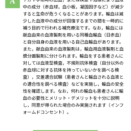
中の成分（赤血球，血小板，凝固因子など）が減少
すると生命が危うくなることがあります。輸血は減
少した血液中の成分が回復するまでの間を一時的に
補う目的で行われる補充療法です。なお，輸血には
献血由来の血液製剤を用いる同種血輸血（日赤血）
と自分自身の血液を用いる自己血輸血があります。
また，献血由来の血液製剤は，輸血用血液製剤と血
漿分画製剤に分けられます。輸血をする患者さんに
対しては血液型検査，不規則抗体検査（自分以外の
赤血球に対する抗体を持っていないかを調べる検
査），交差適合試験（患者さんと輸血される血液と
の適合性を調べる検査）などを実施し，輸血の安全
性を確認します。なお，何れの輸血も患者さんに輸
血の必要性とメリット・デメリットを十分に説明
し，同意が得られた場合のみ実施されます（インフ
ォームドコンセント）。