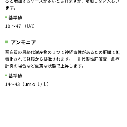
ると増加するケースが多いとされますが，増加しない人もい
ます。
基準値
10 ～47 （U/l）
アンモニア
蛋白質の最終代謝産物の１つで神経毒性があるため肝臓で無
毒化されて腎臓から排泄されます。 非代償性肝硬変，劇症
肝炎の場合など重篤な状態で上昇します。
基準値
14～43（μｍｏｌ/ｌ）