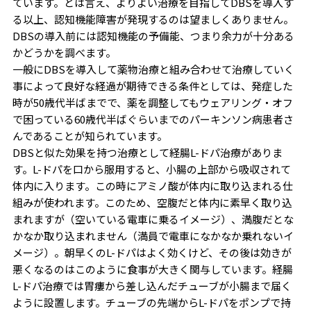
ています。とは言え、よりよい治療を目指してDBSを導入す
る以上、認知機能障害が発現するのは望ましくありません。
DBSの導入前には認知機能の予備能、つまり余力が十分ある
かどうかを調べます。
一般にDBSを導入して薬物治療と組み合わせて治療していく
事によって良好な経過が期待できる条件としては、発症した
時が50歳代半ばまでで、薬を調整してもウェアリング・オフ
で困っている60歳代半ばぐらいまでのパーキンソン病患者さ
んであることが知られています。
DBSと似た効果を持つ治療として経腸L-ドパ治療がありま
す。L-ドパを口から服用すると、小腸の上部から吸収されて
体内に入ります。この時にアミノ酸が体内に取り込まれる仕
組みが使われます。このため、空腹だと体内に素早く取り込
まれますが（空いている電車に乗るイメージ）、満腹だとな
かなか取り込まれません（満員で電車になかなか乗れないイ
メージ）。朝早くのL-ドパはよく効くけど、その後は効きが
悪くなるのはこのように食事が大きく関与しています。経腸
L-ドパ治療では胃瘻から差し込んだチューブが小腸まで届く
ように設置します。チューブの先端からL-ドパをポンプで持