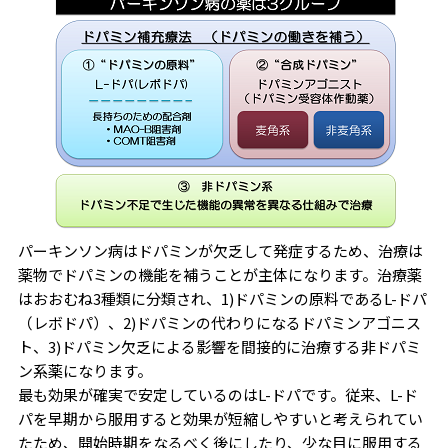
パーキンソン病はドパミンが欠乏して発症するため、治療は
薬物でドパミンの機能を補うことが主体になります。治療薬
はおおむね3種類に分類され、1)ドパミンの原料であるL-ドパ
（レボドパ）、2)ドパミンの代わりになるドパミンアゴニス
ト、3)ドパミン欠乏による影響を間接的に治療する非ドパミ
ン系薬になります。
最も効果が確実で安定しているのはL-ドパです。従来、L-ド
パを早期から服用すると効果が短縮しやすいと考えられてい
たため、開始時期をなるべく後にしたり、少な目に服用する