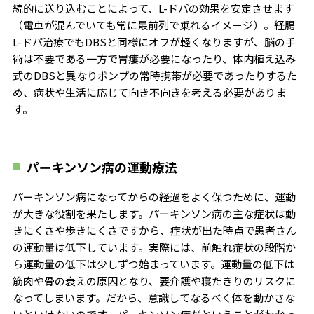
続的に送り込むことによって、L-ドパの効果を安定させます
（電車が混んでいても常に最前列で乗れるイメージ）。経腸
L-ドパ治療でもDBSと同様にオフが軽くなりますが、脳の手
術は不要である一方で胃瘻が必要になったり、体内植え込み
式のDBSと異なりポンプの常時携帯が必要であったりするた
め、病状や生活に応じて向き不向きを考える必要がありま
す。
パーキンソン病の運動療法
パーキンソン病になってからの経過をよく保つために、運動
が大きな役割を果たします。パーキンソン病の主な症状は動
きにくさや歩きにくさですから、症状が出た時点で患者さん
の運動量は低下しています。実際には、前触れ症状の段階か
ら運動量の低下は少しずつ始まっています。運動量の低下は
筋肉や骨の衰えの原因となり、要介護や寝たきりのリスクに
なってしまいます。だから、意識してなるべく体を動かさな