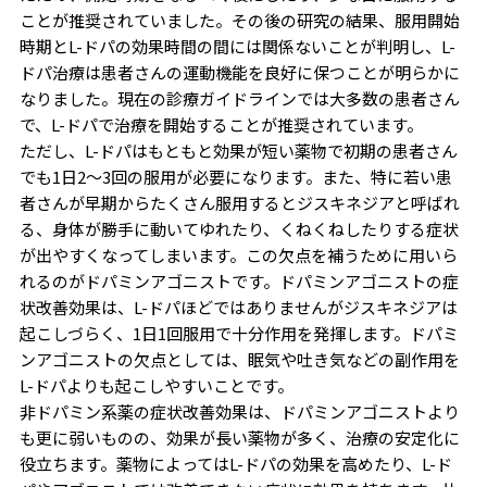
ことが推奨されていました。その後の研究の結果、服用開始
時期とL-ドパの効果時間の間には関係ないことが判明し、L-
ドパ治療は患者さんの運動機能を良好に保つことが明らかに
なりました。現在の診療ガイドラインでは大多数の患者さん
で、L-ドパで治療を開始することが推奨されています。
ただし、L-ドパはもともと効果が短い薬物で初期の患者さん
でも1日2～3回の服用が必要になります。また、特に若い患
者さんが早期からたくさん服用するとジスキネジアと呼ばれ
る、身体が勝手に動いてゆれたり、くねくねしたりする症状
が出やすくなってしまいます。この欠点を補うために用いら
れるのがドパミンアゴニストです。ドパミンアゴニストの症
状改善効果は、L-ドパほどではありませんがジスキネジアは
起こしづらく、1日1回服用で十分作用を発揮します。ドパミ
ンアゴニストの欠点としては、眠気や吐き気などの副作用を
L-ドパよりも起こしやすいことです。
非ドパミン系薬の症状改善効果は、ドパミンアゴニストより
も更に弱いものの、効果が長い薬物が多く、治療の安定化に
役立ちます。薬物によってはL-ドパの効果を高めたり、L-ド