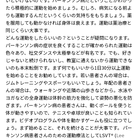
いといけないのです。パーキンソン病だということがわかっ
たら積極的に運動を始めましょう。むしろ、病気になる前よ
りも運動するんだというくらいの気持ちをもちましょう。薬
を服用しても動かなければ身体は衰えます。運動は薬治療と
同じくらい大事です。
どんな運動をしたらいいの？ということが疑問になります。
パーキンソン病の症状を良くすることが確かめられた運動は
色々あり、社交ダンスや太極拳などが有名です。でも、好き
じゃないと続けられないし、教室に通えないから運動できな
いのも本末転倒です。まず何でもいいから1日30分以上運動
を始めることをお勧めしています。若い患者さんの場合は、
ジムトレーニングやスポーツもいいでしょう。年配の患者さ
んの場合は、ウォーキングや近隣の山歩きなどから。水泳や
ヨガなどの全身運動は体幹の筋力を強化して姿勢の悪化を防
ぎます。パーキンソン病の患者さんは、動くボールを使うと
体が動きやすいので、テニスや卓球が良いことも知られてい
ます。ビデオプログラムや体を動かすゲームも役に立つでし
ょう。まず始めること、それを続けることが大事です。 パー
キンソン病患者さんのための運動療法としてLSVT
®
(
Lee