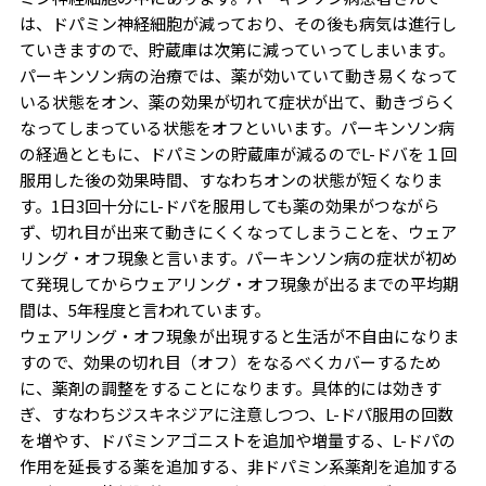
は、ドパミン神経細胞が減っており、その後も病気は進行し
ていきますので、貯蔵庫は次第に減っていってしまいます。
パーキンソン病の治療では、薬が効いていて動き易くなって
いる状態をオン、薬の効果が切れて症状が出て、動きづらく
なってしまっている状態をオフといいます。パーキンソン病
の経過とともに、ドパミンの貯蔵庫が減るのでL-ドバを１回
服用した後の効果時間、すなわちオンの状態が短くなりま
す。1日3回十分にL-ドパを服用しても薬の効果がつながら
ず、切れ目が出来て動きにくくなってしまうことを、ウェア
リング・オフ現象と言います。パーキンソン病の症状が初め
て発現してからウェアリング・オフ現象が出るまでの平均期
間は、5年程度と言われています。
ウェアリング・オフ現象が出現すると生活が不自由になりま
すので、効果の切れ目（オフ）をなるべくカバーするため
に、薬剤の調整をすることになります。具体的には効きす
ぎ、すなわちジスキネジアに注意しつつ、L-ドパ服用の回数
を増やす、ドパミンアゴニストを追加や増量する、L-ドパの
作用を延長する薬を追加する、非ドパミン系薬剤を追加する