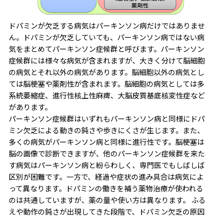
ドパミンが欠乏する病気はパーキンソン病だけではありませ
ん。ドパミンが欠乏していても、パーキンソン病ではない病
気をまとめてパーキンソン症候群と呼びます。パーキンソン
症候群には様々な病気が含まれますが、大きく分けて脳細胞
の病気とそれ以外の病気があります。脳細胞以外の病気とし
ては脳梗塞や薬剤性が含まれます。脳細胞の病気としては多
系統萎縮症、進行性核上性麻痺、大脳皮質基底核変性症など
があります。
パーキンソン症候群はいずれもパーキンソン病と同様にドパ
ミン欠乏による動きの鈍さや歩きにくさが生じます。また、
多くの病気がパーキンソン病と同様に進行性です。脳梗塞は
脳の画像で診断できますが、他のパーキンソン症候群を来た
す病気はパーキンソン病と紛らわしく、専門医でもしばしば
区別が困難です。一方で、経過や症状の進み具合は病気によ
って異なります。ドパミンの働きを補う薬物治療が使われる
のは共通していますが、薬の量や使い方は異なります。 ふる
えや動作の鈍さが出現してきた段階で、ドパミン欠乏の原因