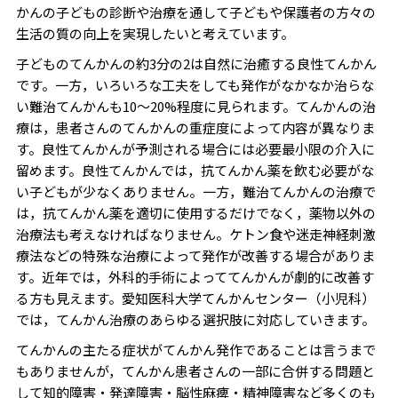
かんの子どもの診断や治療を通して子どもや保護者の方々の
生活の質の向上を実現したいと考えています。
子どものてんかんの約3分の2は自然に治癒する良性てんかん
です。一方，いろいろな工夫をしても発作がなかなか治らな
い難治てんかんも10～20%程度に見られます。てんかんの治
療は，患者さんのてんかんの重症度によって内容が異なりま
す。良性てんかんが予測される場合には必要最小限の介入に
留めます。良性てんかんでは，抗てんかん薬を飲む必要がな
い子どもが少なくありません。一方，難治てんかんの治療で
は，抗てんかん薬を適切に使用するだけでなく，薬物以外の
治療法も考えなければなりません。ケトン食や迷走神経刺激
療法などの特殊な治療によって発作が改善する場合がありま
す。近年では，外科的手術によっててんかんが劇的に改善す
る方も見えます。愛知医科大学てんかんセンター（小児科）
では，てんかん治療のあらゆる選択肢に対応していきます。
てんかんの主たる症状がてんかん発作であることは言うまで
もありませんが，てんかん患者さんの一部に合併する問題と
して知的障害・発達障害・脳性麻痺・精神障害など多くのも