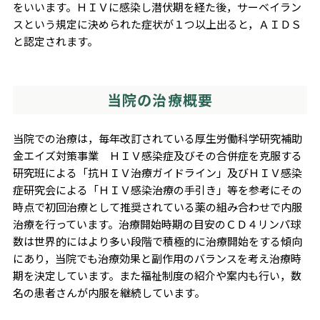
をいいます。ＨＩＶに感染し潜伏期を経た後，サーベイラン
スという規定に決められた症状が１つ以上出ると，ＡＩＤＳ
と認定されます。
当院の治療概要
当院での治療は，毎年改訂されている厚生労働科学研究補助
金エイズ対策事業 ＨＩＶ感染症及びその合併症を克服する
研究班による「抗ＨＩＶ治療ガイドライン」及びＨＩＶ感染
症研究会による「ＨＩＶ感染治療の手引き」等を参考にその
時点で初回治療として推奨されている薬の組み合わせで内服
治療を行っています。治療開始時期の目安のＣＤ４リンパ球
数は世界的にはより多い段階で積極的に治療開始をする傾向
にあり，当院でも治療効果と副作用のバランスを考え治療時
期を決定しています。また福祉制度の紹介や案内も行い，数
名の患者さんが内服を継続しています。