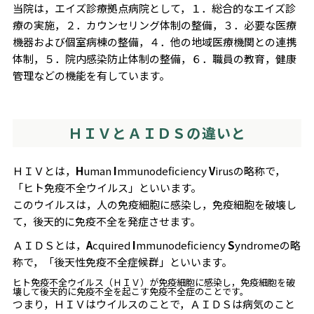
当院は，エイズ診療拠点病院として，１．総合的なエイズ診
療の実施，２．カウンセリング体制の整備，３．必要な医療
機器および個室病棟の整備，４．他の地域医療機関との連携
体制，５．院内感染防止体制の整備，６．職員の教育，健康
管理などの機能を有しています。
ＨＩＶとＡＩＤＳの違いと
ＨＩＶとは，
H
uman
I
mmunodeficiency
V
irusの略称で，
「ヒト免疫不全ウイルス」といいます。
このウイルスは，人の免疫細胞に感染し，免疫細胞を破壊し
て，後天的に免疫不全を発症させます。
ＡＩＤＳとは，
A
cquired
I
mmunodeficiency
S
yndromeの略
称で，「後天性免疫不全症候群」といいます。
ヒト免疫不全ウイルス（ＨＩＶ）が免疫細胞に感染し，免疫細胞を破
壊して後天的に免疫不全を起こす免疫不全症のことです。
つまり，ＨＩＶはウイルスのことで，ＡＩＤＳは病気のこと