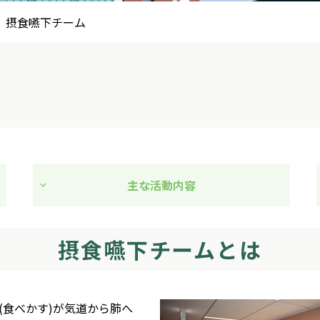
摂食嚥下チーム
主な活動内容
摂食嚥下チームとは
(食べかす)が気道から肺へ