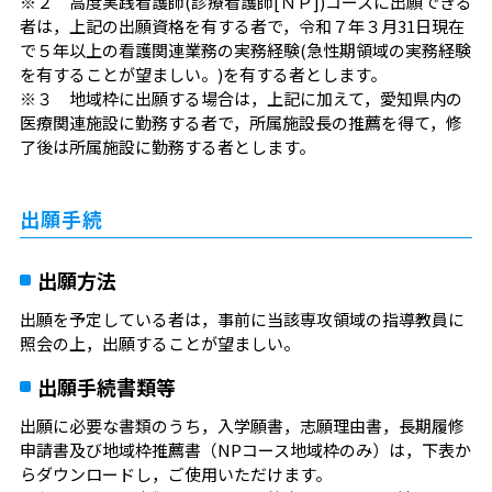
※２ 高度実践看護師(診療看護師[ＮＰ])コースに出願できる
者は，上記の出願資格を有する者で，令和７年３月31日現在
で５年以上の看護関連業務の実務経験(急性期領域の実務経験
を有することが望ましい。)を有する者とします。
※３ 地域枠に出願する場合は，上記に加えて，愛知県内の
医療関連施設に勤務する者で，所属施設長の推薦を得て，修
了後は所属施設に勤務する者とします。
出願手続
出願方法
出願を予定している者は，事前に当該専攻領域の指導教員に
照会の上，出願することが望ましい。
出願手続書類等
出願に必要な書類のうち，入学願書，志願理由書，長期履修
申請書及び地域枠推薦書（NPコース地域枠のみ）は，下表か
らダウンロードし，ご使用いただけます。