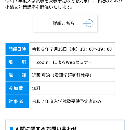
令和７年度入学試験を受験予定の方を対象に，下記のとおり
小論文対策講座を開催いたします。
詳細こちら
開催日時
令和６年７月18日（木）18：00～19：00
場 所
「Zoom」によるWebセミナー
講 師
近藤 真治（看護学研究科教授）
参 加 費
無料
対 象 者
令和７年度入学試験受験予定者のみ
入試に関するお問い合わせ