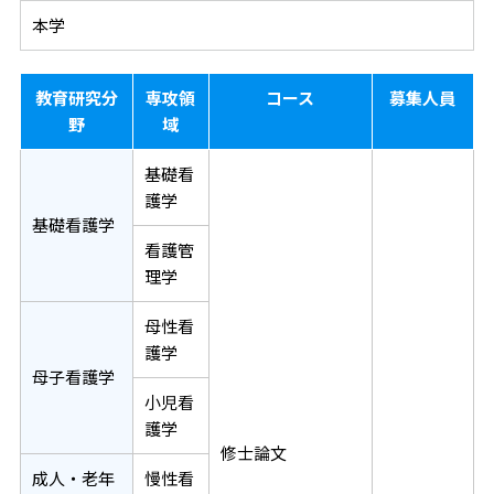
本学
教育研究分
専攻領
コース
募集人員
野
域
基礎看
護学
基礎看護学
看護管
理学
母性看
護学
母子看護学
小児看
護学
修士論文
成人・老年
慢性看