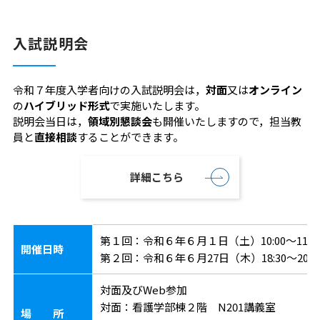
入試説明会
令和７年度入学者向けの入試説明会は，
対面
又は
オンライン
の
ハイブリッド形式
で実施いたします。
説明会当日は，
領域別懇談会
も開催いたしますので，担当教
員と
直接相談
することができます。
詳細こちら
第１回：令和６年６月１日（土）10:00～11:4
開催日時
第２回：令和６年６月27日（木）18:30～20:1
対面及びWeb参加
対面：看護学部棟２階 N201講義室
場 所