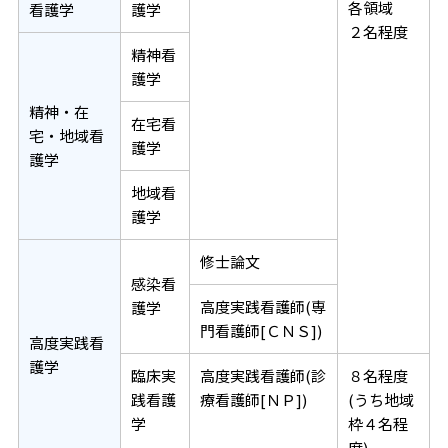
各領域
看護学
護学
２名程度
精神看
護学
精神・在
在宅看
宅・地域看
護学
護学
地域看
護学
修士論文
感染看
高度実践看護師(専
護学
門看護師[ＣＮＳ])
高度実践看
護学
臨床実
高度実践看護師(診
８名程度
践看護
療看護師[ＮＰ])
(うち地域
学
枠４名程
度)