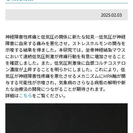
2025.02.03
神経障害性疼痛と低気圧の関係に新たな知見―低気圧が神経
障害に由来する痛みを悪化させ，ストレスホルモンの関与を
示唆する結果を得ました。本研究では，坐骨神経結紮マウス
において連続低気圧刺激が疼痛行動を有意に増加させること
を確認しました。また，低気圧刺激後に血漿コルチコステロ
ン濃度が上昇することを明らかにしました。これにより，低
気圧が神経障害性疼痛を悪化させるメカニズムにHPA軸が関
与する可能性が示唆され，気象病のさらなる病態の解明や新
たな治療法の開発につながることが期待されます。
詳細は
こちら
をご覧ください。