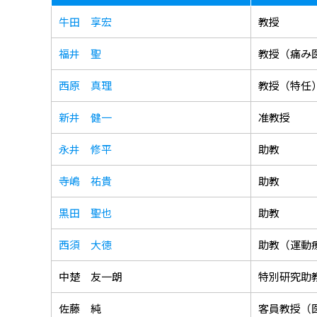
牛田 享宏
教授
福井 聖
教授（痛み
西原 真理
教授（特任
新井 健一
准教授
永井 修平
助教
寺嶋 祐貴
助教
黒田 聖也
助教
西須 大徳
助教（運動
中楚 友一朗
特別研究助
佐藤 純
客員教授（