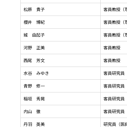
松原 貴子
客員教授（
櫻井 博紀
客員教授（
城 由起子
客員教授（
河野 正美
客員教授
西尾 芳文
客員教授
水谷 みゆき
客員研究員
青野 修一
客員研究員
稲垣 秀晃
客員研究員
内山 徹
客員研究員
丹羽 英美
研究員（医