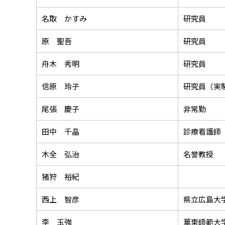
名取 かすみ
研究員
原 聖吾
研究員
舟木 秀明
研究員
信原 玲子
研究員（実
尾張 慶子
非常勤
田中 千晶
診療看護師
木全 弘治
名誉教授
猪狩 裕紀
西上 智彦
県立広島大
李 玉強
華東師範大