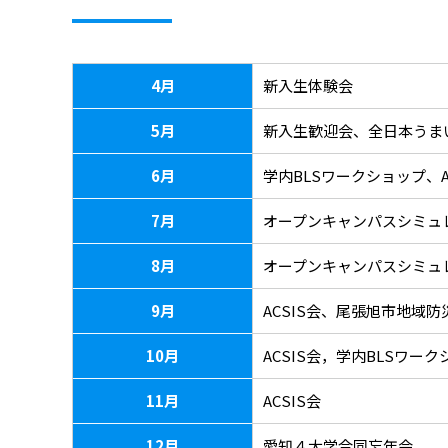
4月
新入生体験会
5月
新入生歓迎会、全日本うまい
6月
学内BLSワークショップ、A
7月
オープンキャンパスシミュ
8月
オープンキャンパスシミュ
9月
ACSIS会、尾張旭市地域
10月
ACSIS会，学内BLSワ
11月
ACSIS会
12月
愛知４大学合同忘年会