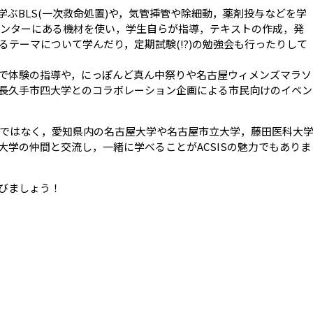
学ぶBLS(一次救命処置)や，気管挿管や除細動，薬剤投与などを学
ンセンターにある機材を使い，学生自らが指導，テキストの作成，発
るテーマについて学んだり，定期試験(⁉)の勉強会も行ったりして
で体験の指導や，にっぽんど真ん中祭りや名古屋ウィメンズマラソ
長久手市四大学とのコラボレーション企画による市民向けのイベン
ではなく，愛知県内の名古屋大学や名古屋市立大学，藤田医科大
学の仲間と交流し，一緒に学べることがACSISの魅力でもありま
びましょう！