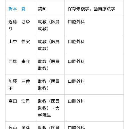
折本 愛
講師
保存修復学，歯肉療法学
近藤 さゆ
助教（医員
口腔外科
り
助教）
山中 怜実
助教（医員
口腔外科
助教）
西尾 未守
助教（医員
口腔外科
助教）
加藤 三香
助教（医員
口腔外科
子
助教）
髙田 浩司
助教（医員
口腔外科
助教）・大
学院生
竹中 勇斗
助教（医員
口腔外科