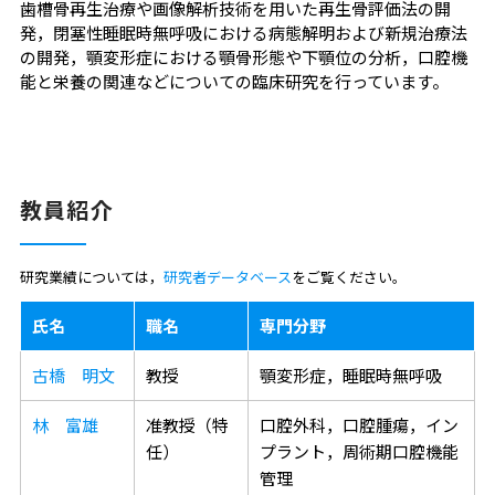
歯槽骨再生治療や画像解析技術を用いた再生骨評価法の開
発，閉塞性睡眠時無呼吸における病態解明および新規治療法
の開発，顎変形症における顎骨形態や下顎位の分析，口腔機
能と栄養の関連などについての臨床研究を行っています。
教員紹介
研究業績については，
研究者データベース
をご覧ください。
氏名
職名
専門分野
古橋 明文
教授
顎変形症，睡眠時無呼吸
林 富雄
准教授（特
口腔外科，口腔腫瘍，イン
任）
プラント，周術期口腔機能
管理