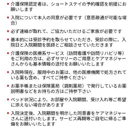
介護保険認定者は、ショートステイの予約確認を前提にお
願いします
入院について本人の同意が必要です（意思疎通が可能な場
合）
必ず連絡が取れて、ご協力いただけるご家族が必要です
基本的には受診予約を取らせていただき、受診の際に、入
院日と入院期間を医師とご相談させていただきます
介護保険の医療系サービス（訪問看護や訪問リハビリ等）
をご利用の方は、必ずサマリーのご用意とケアマネジャー
さんからも基本情報の送付をお願いいたします
入院時現在、服用中のお薬は、他の医療機関で処方されて
いる薬も含め、すべてご持参ください
お薬手帳または保険薬局（調剤薬局）で発行しているお薬
説明書などをお持ちの方はご持参下さい
ベッド状況により、お部屋や入院期間、受け入れ等ご希望
に添えない場合があります
入院決定後、入院期間を明示した同意書をケアマネジャー
さんに送付いたします。サービス再開等ご自宅に帰るご準
備をお願いいたします