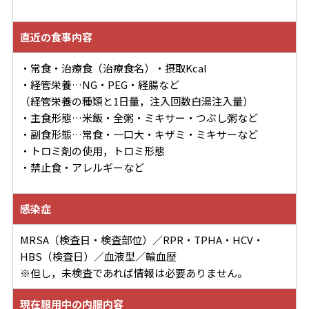
直近の食事内容
・常食・治療食（治療食名）・摂取Kcal
・経管栄養…NG・PEG・経腸など
（経管栄養の種類と1日量，注入回数白湯注入量）
・主食形態…米飯・全粥・ミキサー・つぶし粥など
・副食形態…常食・一口大・キザミ・ミキサーなど
・トロミ剤の使用，トロミ形態
・禁止食・アレルギーなど
感染症
MRSA（検査日・検査部位）／RPR・TPHA・HCV・
HBS（検査日）／血液型／輸血歴
※但し，未検査であれば情報は必要ありません。
現在服用中の内服内容