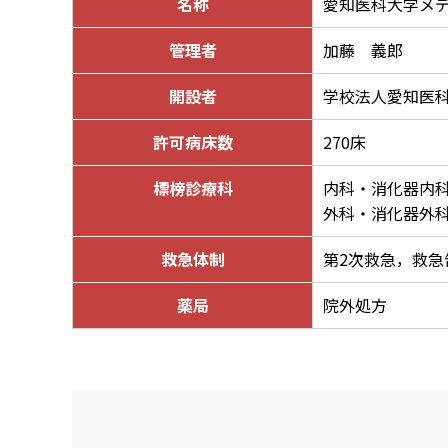
名称
愛知医科大学メ
管理者
加藤 義郎
開設者
学校法人愛知医
許可病床数
270床
標榜診療科
内科・消化器内
外科・消化器外
救急体制
第2次救急，救急
薬局
院外処方