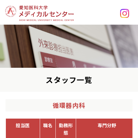
スタッフ一覧
循環器内科
担当医
職名
勤務形
専門分野
態