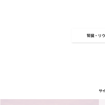
腎臓・リ
サ