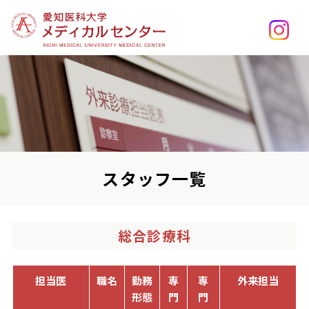
スタッフ一覧
総合診療科
担当医
職名
勤務
専
専
外来担当
形態
門
門