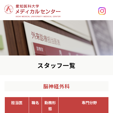
スタッフ一覧
脳神経外科
担当医
職名
勤務形
専門分野
態