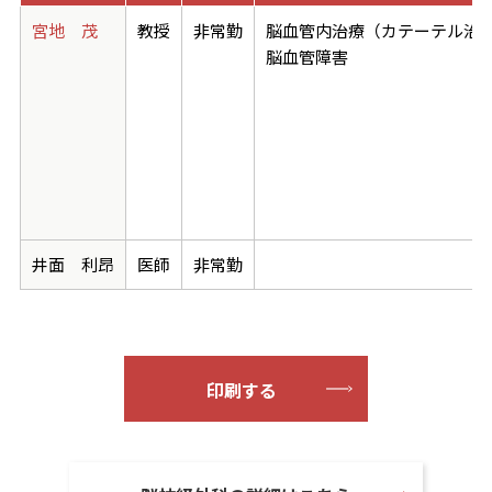
宮地 茂
教授
非常勤
脳血管内治療（カテーテル治
脳血管障害
井面 利昂
医師
非常勤
印刷する