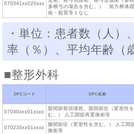
定術、椎弓切除術、椎弓形成術（多
070341xx020xxx
多椎弓の場合を含む。） 前方椎体固
術・処置等１なし
・単位：患者数（人）
率（％）、平均年齢（
整形外科
DPCコード
DPC名称
股関節骨頭壊死、股関節症（変形性
07040xxx01xxxx
む。） 人工関節再置換術等
膝関節症（変形性を含む。） 人工関
070230xx01xxxx
換術等