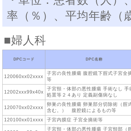
率（％）、平均年齢（
婦人科
DPCコード
DPC名称
子宮の良性腫瘍 腹腔鏡下腟式子宮全
120060xx02xxxx
等
子宮頸・体部の悪性腫瘍 手術なし 手
12002xxx99x40x
処置等２４あり 定義副傷病なし
卵巣の良性腫瘍 卵巣部分切除術（腟
120070xx02xxxx
含む。） 腹腔鏡によるもの等
120100xx01xxxx
子宮内膜症 子宮全摘術等
子宮頸・体部の悪性腫瘍 子宮頸部（