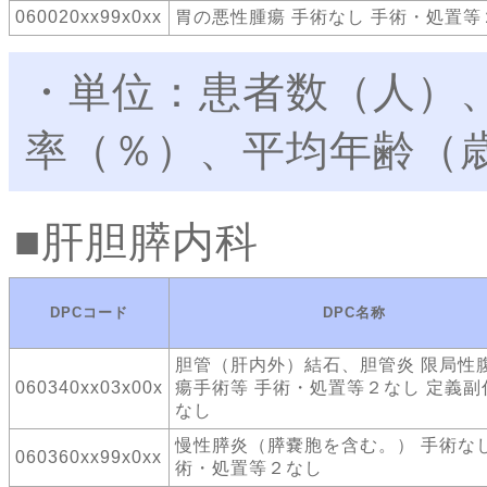
060020xx99x0xx
胃の悪性腫瘍 手術なし 手術・処置等
・単位：患者数（人）
率（％）、平均年齢（
肝胆膵内科
DPCコード
DPC名称
胆管（肝内外）結石、胆管炎 限局性
060340xx03x00x
瘍手術等 手術・処置等２なし 定義副
なし
慢性膵炎（膵嚢胞を含む。） 手術なし
060360xx99x0xx
術・処置等２なし