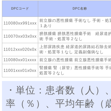
DPCコード
DPC名称
前立腺の悪性腫瘍 手術なし 手術・処
110080xx991xxx
１あり
膀胱腫瘍 膀胱悪性腫瘍手術 経尿道
110070xx03x0xx
術 手術・処置等２なし
上部尿路疾患 経尿道的尿路結石除去術
11012xxx020x0x
術・処置等１なし 定義副傷病なし
110080xx01xxxx
前立腺の悪性腫瘍 前立腺悪性腫瘍手
腎腫瘍 腎（尿管）悪性腫瘍手術等 手
11001xxx01x0xx
処置等２なし
・単位：患者数（人）
率（％）、平均年齢（