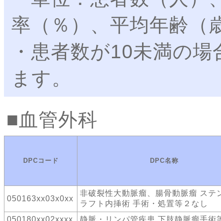
率（％）、平均年齢（
・患者数が10未満の
ます。
血管外科
DPCコード
DPC名称
非破裂性大動脈瘤、腸骨動脈瘤 ステ
050163xx03x0xx
ラフト内挿術 手術・処置等２なし
050180xx02xxxx
静脈・リンパ管疾患 下肢静脈瘤手術