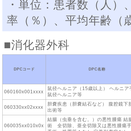
・単位：患者数（人）
率（％）、平均年齢（
消化器外科
DPCコード
DPC名称
鼠径ヘルニア（15歳以上） ヘルニ
060160x001xxxx
鼠径ヘルニア等
胆嚢疾患（胆嚢結石など） 腹腔鏡下
060330xx02xxxx
出術等
結腸（虫垂を含む。）の悪性腫瘍 結
060035xx010x0x
術 全切除、亜全切除又は悪性腫瘍