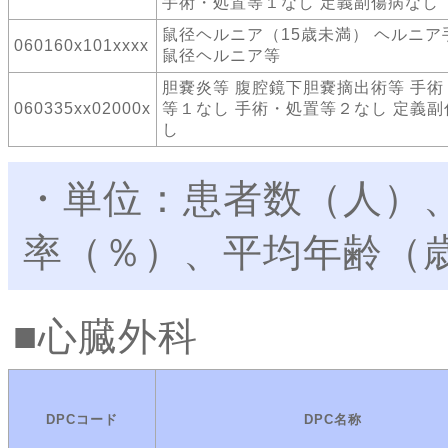
手術・処置等１なし 定義副傷病なし
鼠径ヘルニア（15歳未満） ヘルニ
060160x101xxxx
鼠径ヘルニア等
胆嚢炎等 腹腔鏡下胆嚢摘出術等 手術
060335xx02000x
等１なし 手術・処置等２なし 定義副
し
・単位：患者数（人）
率（％）、平均年齢（
心臓外科
DPCコード
DPC名称