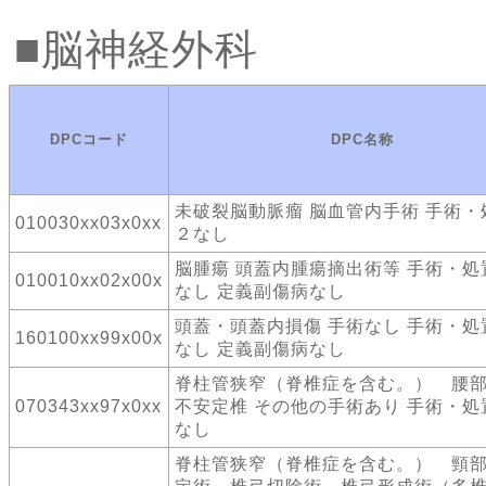
脳神経外科
DPCコード
DPC名称
未破裂脳動脈瘤 脳血管内手術 手術・
010030xx03x0xx
２なし
脳腫瘍 頭蓋内腫瘍摘出術等 手術・処
010010xx02x00x
なし 定義副傷病なし
頭蓋・頭蓋内損傷 手術なし 手術・処
160100xx99x00x
なし 定義副傷病なし
脊柱管狭窄（脊椎症を含む。） 腰
070343xx97x0xx
不安定椎 その他の手術あり 手術・処
なし
脊柱管狭窄（脊椎症を含む。） 頸部