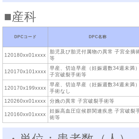
産科
DPCコード
DPC名称
胎児及び胎児付属物の異常 子宮全摘
120180xx01xxxx
等
早産、切迫早産（妊娠週数34週未満
120170x101xxxx
子宮破裂手術等
早産、切迫早産（妊娠週数34週未満
120170x199xxxx
手術なし
120260xx01xxxx
分娩の異常 子宮破裂手術等
妊娠高血圧症候群関連疾患 子宮破裂
120160xx01xxxx
術等
・単位：患者数（人）