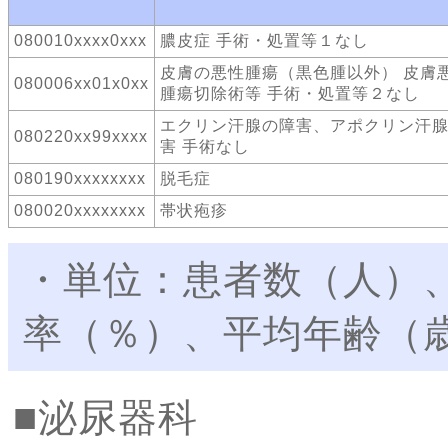
080010xxxx0xxx
膿皮症 手術・処置等１なし
皮膚の悪性腫瘍（黒色腫以外） 皮膚
080006xx01x0xx
腫瘍切除術等 手術・処置等２なし
エクリン汗腺の障害、アポクリン汗
080220xx99xxxx
害 手術なし
080190xxxxxxxx
脱毛症
080020xxxxxxxx
帯状疱疹
・単位：患者数（人）
率（％）、平均年齢（
泌尿器科