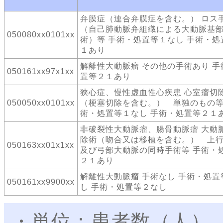
弁膜症（連合弁膜症を含む。） ロス
（自己肺動脈弁組織による大動脈基
050080xx0101xx
術）等 手術・処置等１なし 手術・処
１あり
解離性大動脈瘤 その他の手術あり 手
050161xx97x1xx
置等２１あり
狭心症、慢性虚血性心疾患 心室瘤切
050050xx0101xx
（梗塞切除を含む。） 単独のもの等
術・処置等１なし 手術・処置等２１
非破裂性大動脈瘤、腸骨動脈瘤 大動
除術（吻合又は移植を含む。） 上
050163xx01x1xx
及び弓部大動脈の同時手術等 手術・
２１あり
解離性大動脈瘤 手術なし 手術・処置
050161xx9900xx
し 手術・処置等２なし
・単位：患者数（人）