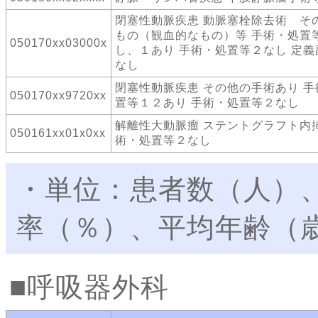
閉塞性動脈疾患 動脈塞栓除去術 そ
もの（観血的なもの）等 手術・処置
050170xx03000x
し、１あり 手術・処置等２なし 定義
なし
閉塞性動脈疾患 その他の手術あり 手
050170xx9720xx
置等１２あり 手術・処置等２なし
解離性大動脈瘤 ステントグラフト内挿
050161xx01x0xx
術・処置等２なし
・単位：患者数（人）
率（％）、平均年齢（
呼吸器外科