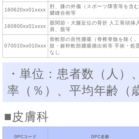
肘、膝の外傷（スポーツ障害等を含
160620xx01xxxx
腱縫合術等
股関節・大腿近位の骨折 人工骨頭
160800xx01xxxx
肩、股等
骨軟部の良性腫瘍（脊椎脊髄を除く。
070010xx010xxx
肢・躯幹軟部腫瘍摘出術等 手術・処
なし
・単位：患者数（人）
率（％）、平均年齢（
皮膚科
DPCコード
DPC名称