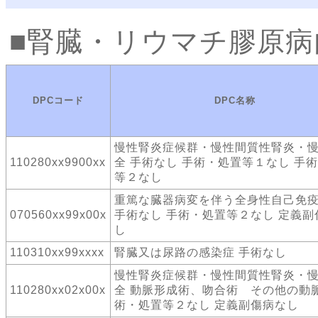
腎臓・リウマチ膠原病
DPCコード
DPC名称
慢性腎炎症候群・慢性間質性腎炎・
110280xx9900xx
全 手術なし 手術・処置等１なし 手
等２なし
重篤な臓器病変を伴う全身性自己免
070560xx99x00x
手術なし 手術・処置等２なし 定義副
し
110310xx99xxxx
腎臓又は尿路の感染症 手術なし
慢性腎炎症候群・慢性間質性腎炎・
110280xx02x00x
全 動脈形成術、吻合術 その他の動脈
術・処置等２なし 定義副傷病なし