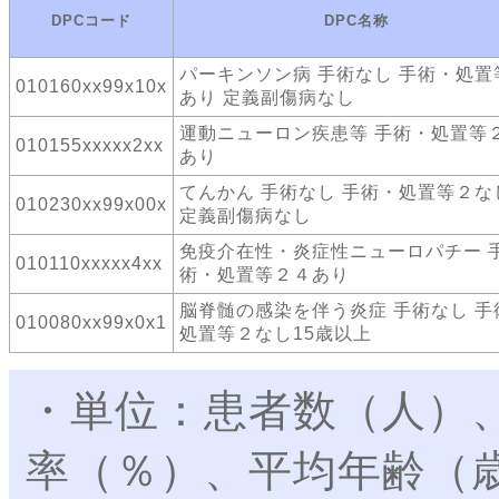
DPCコード
DPC名称
パーキンソン病 手術なし 手術・処置
010160xx99x10x
あり 定義副傷病なし
運動ニューロン疾患等 手術・処置等
010155xxxxx2xx
あり
てんかん 手術なし 手術・処置等２な
010230xx99x00x
定義副傷病なし
免疫介在性・炎症性ニューロパチー 
010110xxxxx4xx
術・処置等２４あり
脳脊髄の感染を伴う炎症 手術なし 手
010080xx99x0x1
処置等２なし15歳以上
・単位：患者数（人）
率（％）、平均年齢（